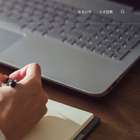
信息公开
人才招聘