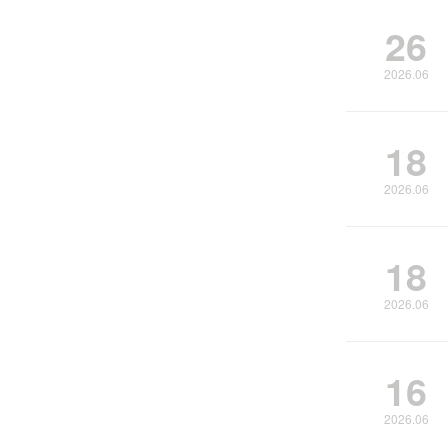
26
2026.06
18
2026.06
18
2026.06
16
2026.06