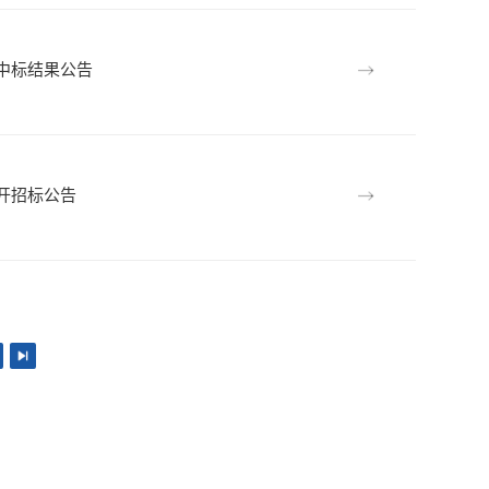
目中标结果公告
开招标公告