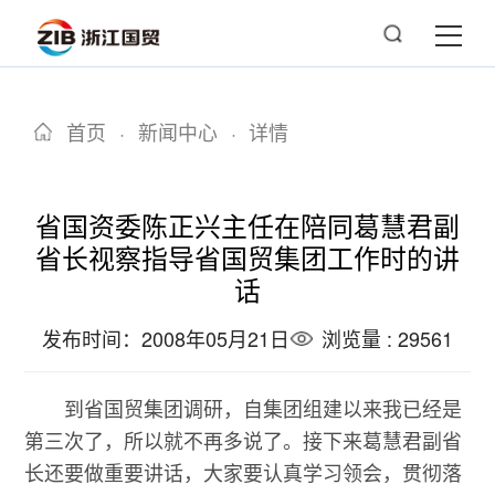
首页
·
新闻中心
·
详情
省国资委陈正兴主任在陪同葛慧君副
省长视察指导省国贸集团工作时的讲
话
发布时间：2008年05月21日
浏览量 : 29561
到省国贸集团调研，自集团组建以来我已经是
第三次了，所以就不再多说了。接下来葛慧君副省
长还要做重要讲话，大家要认真学习领会，贯彻落