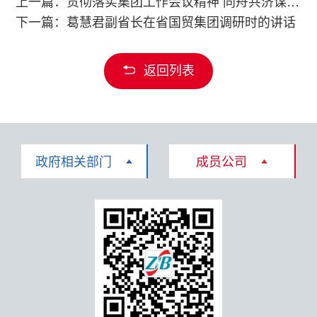
上一篇：贯彻落实集团工作会议精神 同舟共济谋求又好又快发展（系列报道之四）
下一篇：葛慧君副省长在省国贸集团调研时的讲话
返回列表
政府相关部门
成员公司