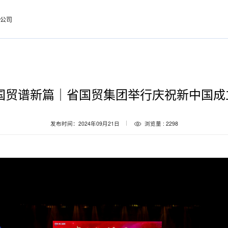
公司
国贸谱新篇｜省国贸集团举行庆祝新中国成
发布时间：2024年09月21日
浏览量 : 2298