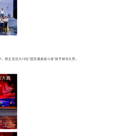
、杨正宏还为19位“国贸最美奋斗者”授予鲜花礼赞，