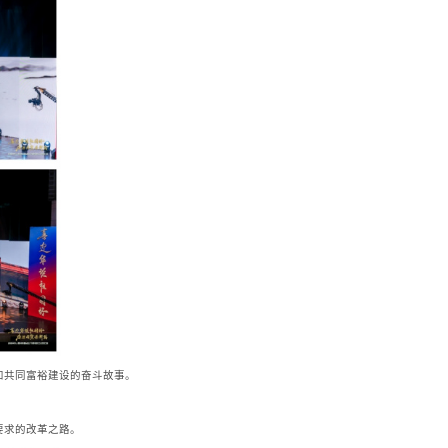
和共同富裕建设的奋斗故事。
”要求的改革之路。