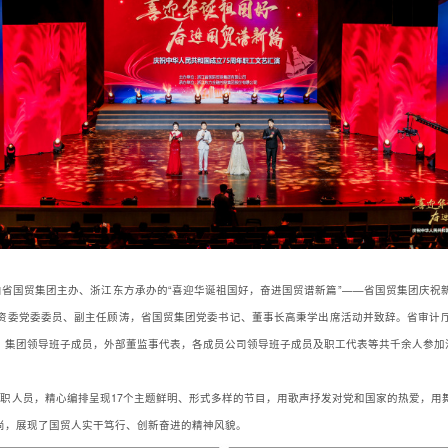
，由省国贸集团主办、浙江东方承办的“喜迎华诞祖国好，奋进国贸谱新篇”——省国贸集团庆祝
资委党委委员、副主任顾涛，省国贸集团党委书记、董事长高秉学出席活动并致辞。省审计
，集团领导班子成员，外部董监事代表，各成员公司领导班子成员及职工代表等共千余人参加
演职人员，精心编排呈现17个主题鲜明、形式多样的节目，用歌声抒发对党和国家的热爱，
尚，展现了国贸人实干笃行、创新奋进的精神风貌。