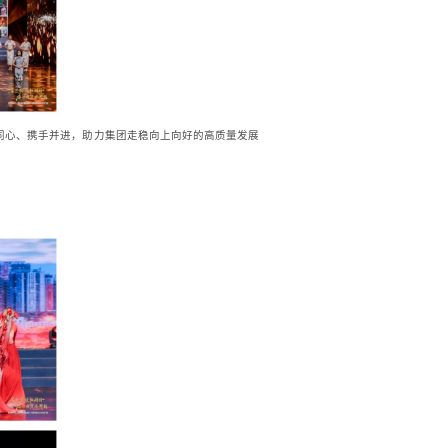
同心、携手并进，助力集团走稳向上向好的高质量发展