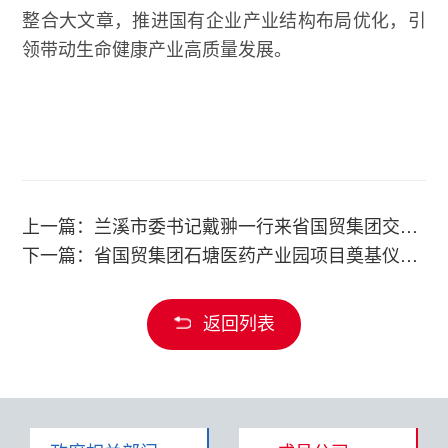
整合大文章，推进国有企业产业结构布局优化，引
领带动生命健康产业高质量发展。
上一篇：兰溪市委书记戴翀一行来省国贸集团交流座谈
下一篇：省国贸集团石塘医药产业园项目奠基仪式顺利举行
返回列表