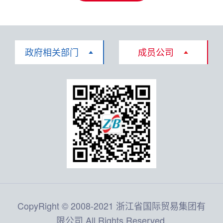
政府相关部门
成员公司
CopyRight © 2008-2021 浙江省国际贸易集团有
限公司 All Rights Reserved.