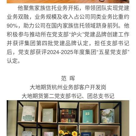
他聚焦家族信托业务开拓，带领团队实现党建
业务双融，业务规模及收入占公司同类业务比重约
90%，助力公司在国内家族信托领域跻身前列。他
积极参与推动所在党支部“炉火”党建品牌创建工作
并获评集团第四批党建品牌认定，担任支部书记
后，党支部获评2024-2025年度集团“五星党支部”
认定。
范 晖
大地期货杭州业务部客户开发岗
大地期货第二党支部书记、团总支书记