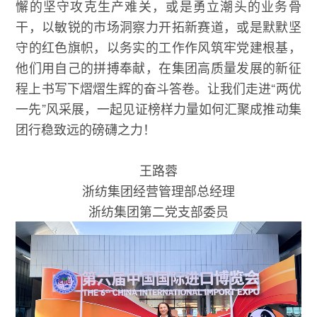
懈的坚守攻克生产难关，或是勇立潮头的业务骨
干，以敏锐的市场洞察力开拓新赛道，或是默默坚
守的红色旗帜，以务实的工作作风筑牢党建根基，
他们用自己的拼搏奉献，在集团高质量发展的新征
程上书写下熠熠生辉的奋斗答卷。让我们走进“两优
一先”风采展，一起见证榜样力量如何汇聚成推动集
团行稳致远的磅礴之力！
王路蓉
浙纺集团经营管理部总经理
浙纺集团第二党支部委员