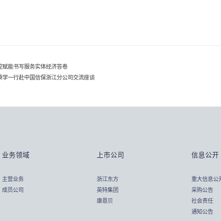
金控赋能书写服务实体经济答卷
秉学一行赴中国信保浙江分公司交流座谈
业务领域
上市公司
信息公开
主营业务
浙江东方
重大信息公
成员公司
英特集团
采购公告
康恩贝
社会责任
通知公告