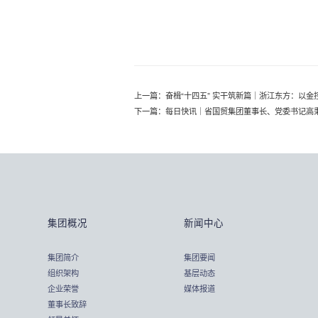
上一篇：奋楫“十四五” 实干筑新篇｜浙江东方：以
下一篇：每日快讯｜省国贸集团董事长、党委书记高
集团概况
新闻中心
集团简介
集团要闻
组织架构
基层动态
企业荣誉
媒体报道
董事长致辞