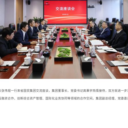
行长张伟煜一行来省国贸集团交流座谈，集团董事长、党委书记高秉学热情接待，双方就进一步
投融资合作、创新综合资产管理、国际化业务协同等领域的合作空间。集团副总经理、党委委