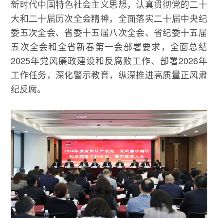
新时代中国特色社会主义思想，认真贯彻党的二十
大和二十届历次全会精神，全面落实二十届中央纪
委五次全会、省委十五届八次全会、省纪委十五届
五次全会和全省新春第一会部署要求，全面总结
2025年党风廉政建设和反腐败工作、部署2026年
工作任务，深化警示教育，纵深推进高质量正风肃
纪反腐。