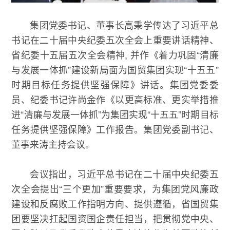
集团党委书记、董事长高秉学传达了习近平总
书记在二十届中央纪委五次全会上重要讲话精神、
省纪委十五届五次全会精神, 并作《着力巩固“清廉
与发展一体抓”建设新局面为国贸集团实现“十五五”
时期目标任务提供坚强保障》讲话。集团党委委
员、纪委书记许尚金作《以更高标准、更实举措推
进“清廉与发展一体抓”为集团实现“十五五”时期目标
任务提供坚强保障》工作报告。集团党委副书记、
董事来涛主持会议。
会议指出，习近平总书记在二十届中央纪委五
次全会提出“三个更加”重要要求，为集团党风廉政
建设和反腐败工作指明方向、提供遵循，省国贸集
团要坚决扛起国资国企责任担当，把贯彻党中央、