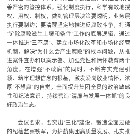
善严密的管控体系，强化制度执行，科学有效地授
权、用权、制权，做到管理层决策要透明，业务层
执行要制约；要清醒坚定地推进反腐败斗争，打通
“铲除腐败滋生土壤和条件”工作的底层逻辑，通过
一体推进“三不腐”、建立市场化改革和市场化经营
机制，解决“为什么会产生腐败”的根本问题，从推
进案件查办和以案示警、加强党性和情怀教育两个
角度，在增强“不敢腐”的同时，不断夯实党建引
领、筑牢理想信念的根基，激发爱岗敬业情怀，浓
厚“不想腐”的自觉，全面提升集团全员的政治敏感
性和纪法意识，持续营造“清廉与发展一体抓”的良
好政治生态。
会议要求，要突出“三化”建设，锻造全面过硬
的纪检监察铁军，为护航集团高质量发展、扎实推