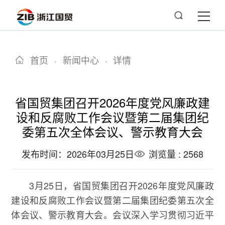
首页
·
新闻中心
·
详情
省国贸集团召开2026年度党风廉政建
设和反腐败工作会议暨第二届集团纪
委第五次全体会议、警示教育大会
发布时间：2026年03月25日
浏览量 : 2568
3月25日，省国贸集团召开2026年度党风廉政
建设和反腐败工作会议暨第二届集团纪委第五次全
体会议、警示教育大会。会议深入学习贯彻习近平