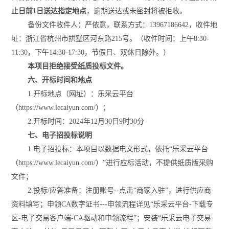
止
日前
1日
送达指定地点
，逾期送达或未密封将被拒收。
备份文件收件人：
严依意
，联系方式：
13967186642
，收件地
址：浙江省杭州市
拱墅区河东路
215号。
（收件时间：上午
8:30-
11:30，下午14:30-17:30，节假日、双休日除外。）
本项目拒绝接受纸质投标文件。
六、开标时间和地点
1.开标地点（网址）：乐采云平台
（https://www.lecaiyun.com/）；
2.开标时间：2024年
12
月
30
日
9
时
30
分
七、电子招投标说明
1.电子招投标：本项目以数据电文形式，依托“乐采云平台
（https://www.lecaiyun.com/）”进行应标活动，不提供纸质版采购
文件；
2.投标/应答准备：注册账号--点击“商家入驻”，进行供应商
资料填写；申领CA数字证书---申领流程详见“乐采云平台-下载专
区-电子交易客户端-CA驱动和申领流程”；安装“乐采云电子交易