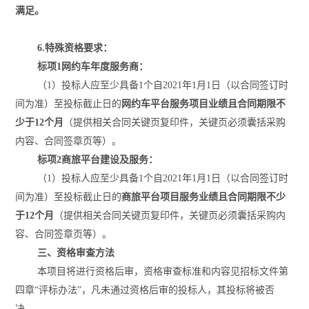
满足。
6
.特殊资格要求：
标项
1
网约车年度服务商：
（
1）
投标人应至少具备
1个自2021年1月1日（以合同签订时
间为准）至投标截止日的
网约车平台服务项目业绩
且
合同期限不
少于
12个月
（提供相关合同关键页复印件，关键页必须囊括
采购
内容、合同签章页等）
。
标项
2
商旅平台建设及服务
：
（
1
）
投
标人应至少具备
1个自2021年1月1日（以合同签订时
间为准）至投标截止日的
商旅平台项目服务业绩
且
合同期限不少
于
12个月
（提供相关合同关键页复印件，关键页必须囊括
采购
内
容、合同签章页
等
）
。
三、资格审查方法
本项目将进行资格后审，资格审查标准和内容见招标文件第
四
章
“评标办法”，凡未通过资格后审的投标人，其投标将被否
决。