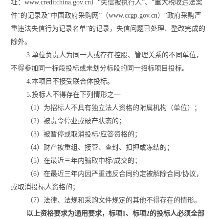
址：www.creditchina.gov.cn）“失信被执行人”、“重大税收违法案
件”的记录及“中国政府采购网”（www.ccgp.gov.cn）“政府采购严
重违法失信行为记录名单”的记录，失信问题已处理、整改完成的
除外。
3
.单位负责人为同一人或存在控股、管理关系的不同单位，
不得参加同一标段投标或未划分标段的同一招标项目投标。
4
.本项目不接受联合体投标。
5
.投标人不得存在下列情形之一
（
1）为招标人不具有独立法人资格的附属机构（单位）；
（
2）被责令停业或破产状态的；
（
3）被暂停或取消投标/应答资格的；
（
4）财产被重组、接管、查封、扣押或冻结的；
（
5）在最近三年内骗取中标/成交的；
（
6）在最近三年内因严重违反合同约定被解除合同/协议，
或取消投标人资格的；
（
7）法律、法规和采购文件规定的其他不得存在的情形。
以上资格要求为通用要求，标项
1
、
标项
2
的投标人必须全部