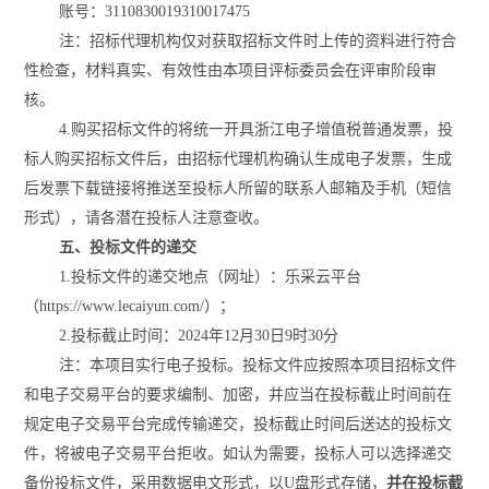
账号：
3110830019310017475
注：招标代理机构仅对获取招标文件时上传的资料进行符合
性检查，材料真实、有效性由本项目评标委员会在评审阶段审
核。
4.购买招标文件的将统一开具浙江电子增值税普通发票，投
标人购买招标文件后，由招标代理机构确认生成电子发票，生成
后发票下载链接将推送至投标人所留的联系人邮箱及手机（短信
形式），请各潜在投标人注意查收。
五、投标文件的递交
1.投标文件的递交地点（网址）：
乐采云平台
（
https://www.lecaiyun.com/）；
2.投标截止时间：2024年
12
月
30
日
9
时
30
分
注：
本项目实行电子投标。投标文件应按照本项目招标文件
和电子交易平台的要求编制、加密，并应当在投标截止时间前在
规定电子交易平台完成传输递交，投标截止时间后送达的投标文
件，将被电子交易平台拒收。如认为需要，投标人可以选择递交
备份投标文件，采用数据电文形式，以
U盘形式存储，
并在投标截