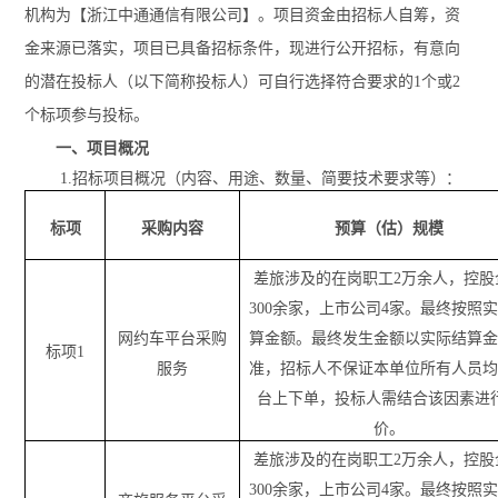
机构为
【浙江中通通信有限公司】
。项目资金由招标人自筹，资
金来源已落实，项目已具备招标条件，现进行公开招标，有意向
的潜在投标人（以下简称投标人）可
自行选择符合要求的
1
个或
2
个标项参与
投标。
一、项目概况
1.招标项目概况（内容、用途、数量、简要技术要求等）：
标项
采购内容
预算（估）规模
差旅涉及的在岗职工
2万余人，控股
300余家，上市公司4家
。
最终按照
网约车
平台采购
算金额
。最终发生金额以实际结算
标项
1
服务
准，
招标
人不保证本单位所有人员
台上下单，
投标人
需结合该因素进
价。
差旅涉及的在岗职工
2万余人，控股
300余家，上市公司4家。
最终按照