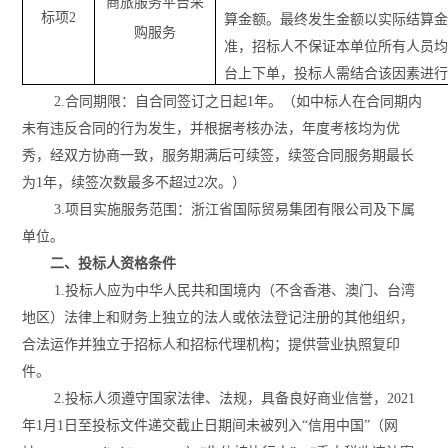
商旅服务平台采
标项
2
算金额
。最终发生金额以实际结算
购服务
准，
招标
人不保证本单位所有人员
台上下单，
投标人
需结合该因素进
2.
合同期限：自合同签订之日起
1
年
。
（
如
中标人
在合同期内
未有违反合同的行为发生，并根据考核办法，年度考核均为优
秀，经双方协商一致，服务期满后可续签，续签合同服务期最长
为
1
年
，续签次数最多不超过
2次
。
）
3.项目实施服务范围
：
浙江省国际贸易集团有限公司及下属
单位
。
二、投标人资格条件
1.投标人
应为中华人民共和国境内（不含香港、澳门、台湾
地区）法律上和财务上独立的法人或依法登记注册的其他组织，
合法运作并独立于招标人和招标代理机构；提供营业执照复印
件
。
2
.投标人须遵守国家法律、法规，具备良好商业信誉，2021
年1月1日至投标文件递交截止日期间未被列入“信用中国”（网