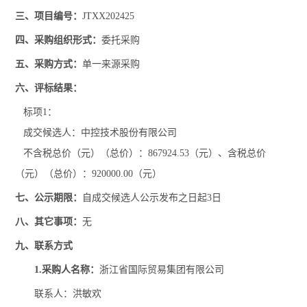
三、项目编号：
JTXX202425
四、采购组织形式：
委托采购
五、采购方式：
单一来源采购
六
、评标结果：
标项1：
成交候选人：中控技术股份有限公司
不含税总价（元）（总价）：867924.53（元）、含税总价
（元）（总价）：920000
.00
（元）
七
、公示期限：
自
成交
候选人公示发布之日起
3日
八
、其它事项：
无
九
、联系方式
1.
采购人
名称：
浙江省国际贸易集团有限公司
联系人：
洪敏欢