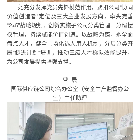
她充分发挥党员先锋模范作用，紧扣公司“协同
价值创造者”定位及三大主业发展方向，牵头完善
“2+5”战略规划，创新实施子公司分类管理、分级授
权管理，持续赋能价值创造。以战略为锚，她全面
盘点人才，健全市场化选人用人机制，分层分类开
展“鲸进计划”培训，推动三级人才梯队效能提升，
为公司发展提供坚强支撑。
曹 晨
国际供应链公司综合办公室（安全生产监督办公
室）主任助理