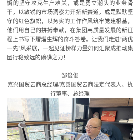
懈的坚守攻克生产难关，或是勇立潮头的业务骨
干，以敏锐的市场洞察力开拓新赛道，或是默默坚
守的红色旗帜，以务实的工作作风筑牢党建根基，
他们用自己的拼搏奉献，在集团高质量发展的新征
程上书写下熠熠生辉的奋斗答卷。让我们走进“两优
一先”风采展，一起见证榜样力量如何汇聚成推动集
团行稳致远的磅礴之力！
邹俊俊
嘉兴国贸云商总经理/嘉善国贸云商法定代表人、执
行董事、总经理