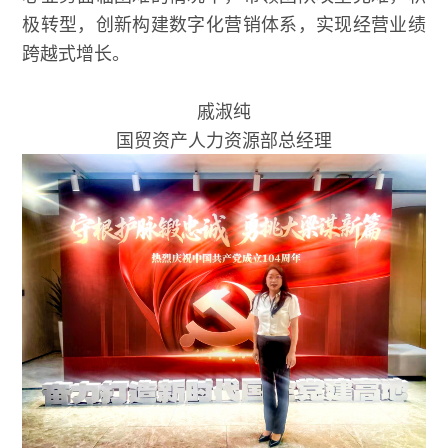
极转型，创新构建数字化营销体系，实现经营业绩
跨越式增长。
戚淑纯
国贸资产人力资源部总经理