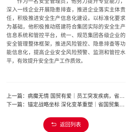
作为一名安全管理员，他努力提升专业能力，
深入一线企业开展隐患排查，推进企业落实主体责
任，积极推进安全生产信息化建设。以标准化要求
为基础，他积极推动搭建符合集团实际的安全生产
信息系统和管控平台，统一、规范集团各级企业的
安全管理整体框架，推进风险管控、隐患排查等功
能信息化，提高企业安全风险预警、监测和管控水
平，有效提升安全生产工作质效。
上一篇：病魔无情 国贸有爱｜员工突发疾病，省国贸集团多方暖心善举传递大爱
下一篇：锚定战略坐标 深化变革重塑｜省国贸集团召开2025年半年度工作会议
返回列表