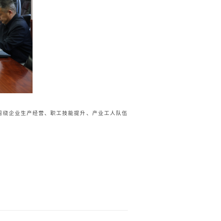
围绕企业生产经营、职工技能提升、产业工人队伍