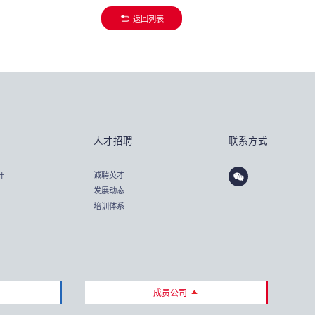
返回列表
人才招聘
联系方式
开
诚聘英才
发展动态
培训体系
成员公司