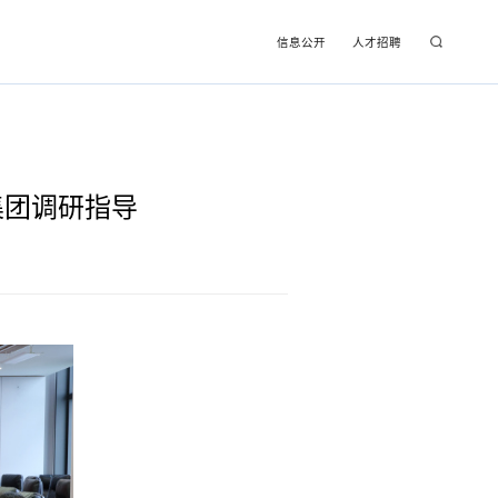
信息公开
人才招聘
集团调研指导