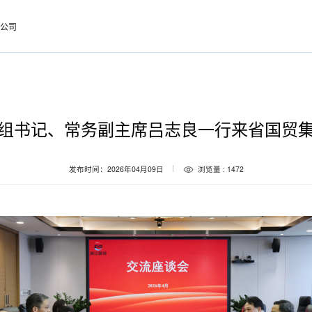
公司
组书记、常务副主席吕志良一行来省国贸
发布时间：2026年04月09日
浏览量 : 1472