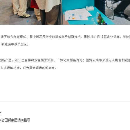
上线下融合办展模式，集中展示各行业前沿成果与创新技术。集团共组织13家企业参展，展位数
、新能源等多个展区。
创新产品。浙江土畜推出双色柄油漆刷、一体化太阳能路灯；国贸云商带来反无人机管制设备
识与市场敏感度，成为展会现场的新亮点。
习
来省国贸集团调研指导