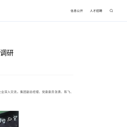
信息公开
人才招聘
会调研
展企业深入交流。集团副总经理、党委委员张勇、陈飞、