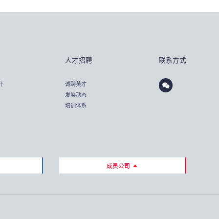
人才招聘
联系方式
开
诚聘英才
发展动态
培训体系
成员公司