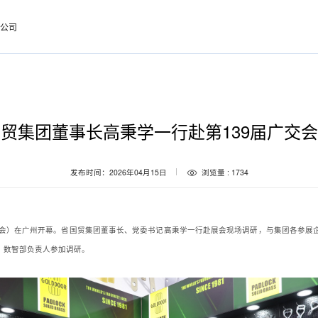
公司
贸集团董事长高秉学一行赴第139届广交
发布时间：2026年04月15日
浏览量 : 1734
广交会）在广州开幕。省国贸集团董事长、党委书记高秉学一行赴展会现场调研，与集团各参
、数智部负责人参加调研。