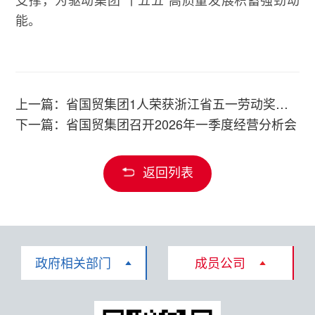
能。
上一篇：省国贸集团1人荣获浙江省五一劳动奖章、2家集体荣获浙江省工人先锋号
下一篇：省国贸集团召开2026年一季度经营分析会
返回列表
政府相关部门
成员公司