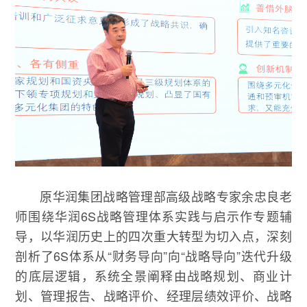
原华润集团战略管理部高级战略专家余忠良老
师围绕华润6S战略管理体系实践与启示作专题辅
导，以华润历史上的四次重大转型为切入点，深刻
剖析了6S体系从“财务导向”向“战略导向”迭代升级
的底层逻辑，系统全景阐释由战略规划、商业计
划、管理报告、战略评价、经理层绩效评价、战略