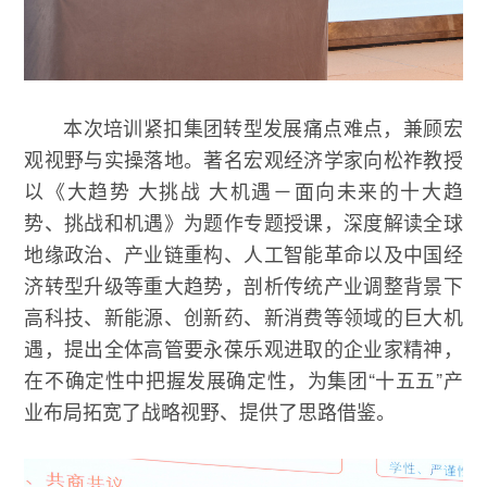
本次培训紧扣集团转型发展痛点难点，兼顾宏
观视野与实操落地。著名宏观经济学家向松祚教授
以《大趋势 大挑战 大机遇－面向未来的十大趋
势、挑战和机遇》为题作专题授课，深度解读全球
地缘政治、产业链重构、人工智能革命以及中国经
济转型升级等重大趋势，剖析传统产业调整背景下
高科技、新能源、创新药、新消费等领域的巨大机
遇，提出全体高管要永葆乐观进取的企业家精神，
在不确定性中把握发展确定性，为集团“十五五”产
业布局拓宽了战略视野、提供了思路借鉴。