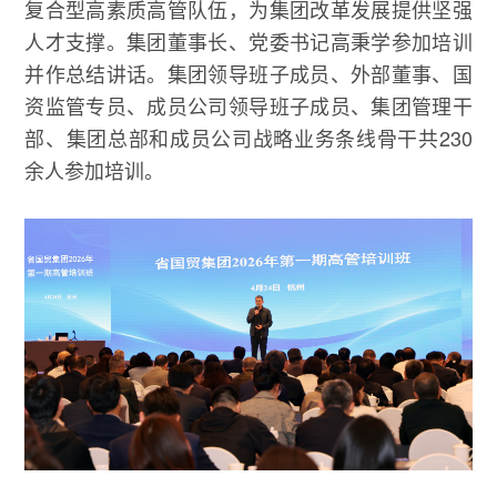
复合型高素质高管队伍，为集团改革发展提供坚强
人才支撑。集团董事长、党委书记高秉学参加培训
并作总结讲话。集团领导班子成员、外部董事、国
资监管专员、成员公司领导班子成员、集团管理干
部、集团总部和成员公司战略业务条线骨干共230
余人参加培训。